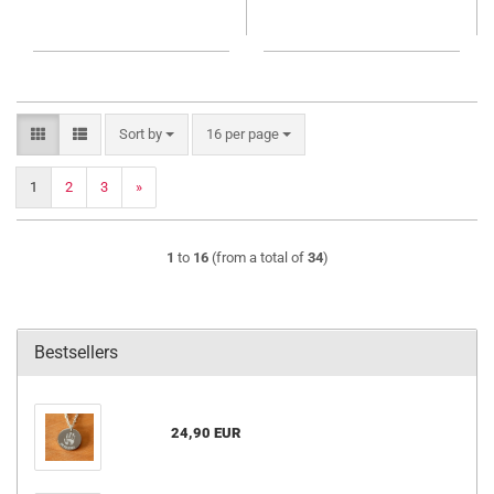
Sort by
per page
Sort by
16 per page
1
2
3
»
1
to
16
(from a total of
34
)
Bestsellers
24,90 EUR