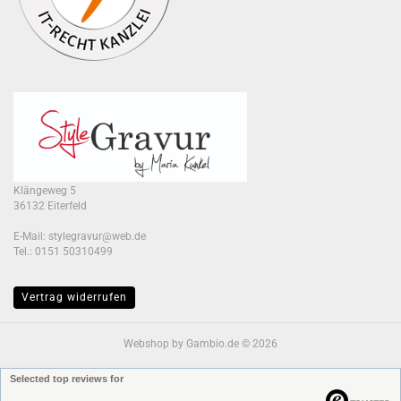
Klängeweg 5
36132 Eiterfeld
E-Mail: stylegravur@web.de
Tel.: 0151 50310499
Vertrag widerrufen
Webshop
by Gambio.de © 2026
Selected top reviews for