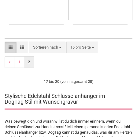
Sortieren nach
pro Seite
Sortieren nach
16 pro Seite
«
1
2
17
bis
20
(von insgesamt
20
)
Stylische Edelstahl Schlüsselanhänger im
DogTag Stil mit Wunschgravur
Was bewegt dich und woran willst du dich immer erinnern, wenn du
deinen Schlüssel zur Hand nimmst? Mit einem personalisierten Edelstahl
Schlüsselanhänger bzw. DogTag kannst du genau das, was dir am Herzen