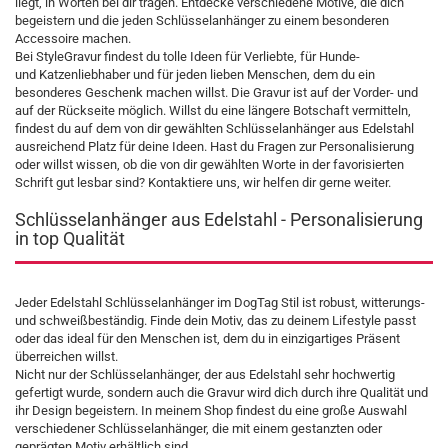
liegt, in Worten bei dir tragen. Entdecke verschiedene Motive, die dich
begeistern und die jeden Schlüsselanhänger zu einem besonderen
Accessoire machen.
Bei StyleGravur findest du tolle Ideen für Verliebte, für Hunde-
und Katzenliebhaber und für jeden lieben Menschen, dem du ein
besonderes Geschenk machen willst. Die Gravur ist auf der Vorder- und
auf der Rückseite möglich. Willst du eine längere Botschaft vermitteln,
findest du auf dem von dir gewählten Schlüsselanhänger aus Edelstahl
ausreichend Platz für deine Ideen. Hast du Fragen zur Personalisierung
oder willst wissen, ob die von dir gewählten Worte in der favorisierten
Schrift gut lesbar sind? Kontaktiere uns, wir helfen dir gerne weiter.
Schlüsselanhänger aus Edelstahl - Personalisierung
in top Qualität
Jeder Edelstahl Schlüsselanhänger im DogTag Stil ist robust, witterungs-
und schweißbeständig. Finde dein Motiv, das zu deinem Lifestyle passt
oder das ideal für den Menschen ist, dem du in einzigartiges Präsent
überreichen willst.
Nicht nur der Schlüsselanhänger, der aus Edelstahl sehr hochwertig
gefertigt wurde, sondern auch die Gravur wird dich durch ihre Qualität und
ihr Design begeistern. In meinem Shop findest du eine große Auswahl
verschiedener Schlüsselanhänger, die mit einem gestanzten oder
geprägten Motiv erhältlich sind.