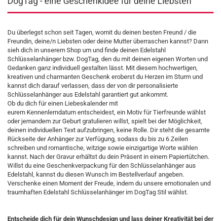
DogTag - eine Geschenkidee für deine Liebsten
Du überlegst schon seit Tagen, womit du deinen besten Freund / die
Freundin, deine/n Liebsten oder deine Mutter überraschen kannst? Dann
sieh dich in unserem Shop um und finde deinen Edelstahl
Schlüsselanhänger bzw. DogTag, den du mit deinen eigenen Worten und
Gedanken ganz individuell gestalten lässt. Mit diesem hochwertigen,
kreativen und charmanten Geschenk eroberst du Herzen im Sturm und
kannst dich darauf verlassen, dass der von dir personalisierte
Schlüsselanhänger aus Edelstahl garantiert gut ankommt.
Ob du dich für einen Liebeskalender mit
eurem Kennenlerndatum entscheidest, ein Motiv für Tierfreunde wählst
oder jemandem zur Geburt gratulieren willst, spielt bei der Möglichkeit,
deinen individuellen Text aufzubringen, keine Rolle. Dir steht die gesamte
Rückseite der Anhänger zur Verfügung, sodass du bis zu 6 Zeilen
schreiben und romantische, witzige sowie einzigartige Worte wählen
kannst. Nach der Gravur erhältst du dein Präsent in einem Papiertütchen.
Willst du eine Geschenkverpackung für den Schlüsselanhänger aus
Edelstahl, kannst du diesen Wunsch im Bestellverlauf angeben.
Verschenke einen Moment der Freude, indem du unsere emotionalen und
traumhaften Edelstahl Schlüsselanhänger im DogTag Stil wählst.
Entscheide dich für dein Wunschdesign und lass deiner Kreativität bei der