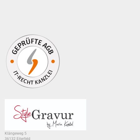
Klängeweg 5
36132 Eiterfeld